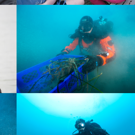
JAH­RES­RÜCK­BLICK 03