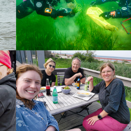
JAH­RES­RÜCK­BLICK 07
JAH­RES­RÜCK­BLICK 05