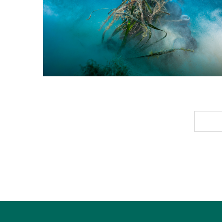
JAH­RES­RÜCK­BLICK 02
P