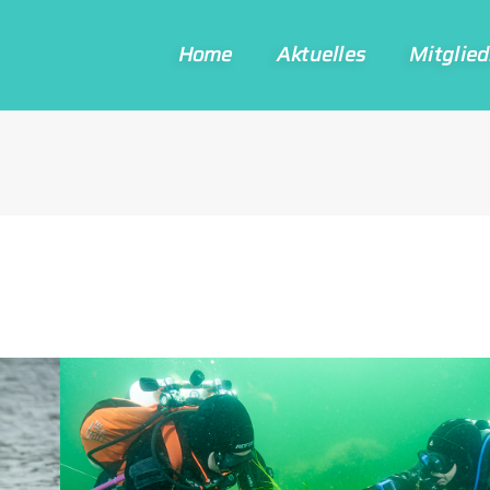
Home
Aktu­el­les
Mitglied