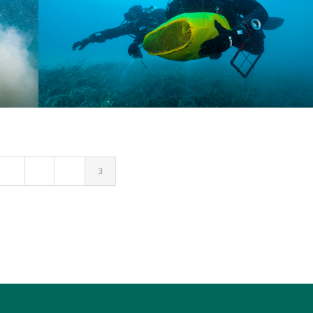
JAH­RES­RÜCK­BLICK 01
REV
1
2
3