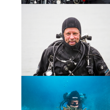
JAH­RES­RÜCK­BLICK 04