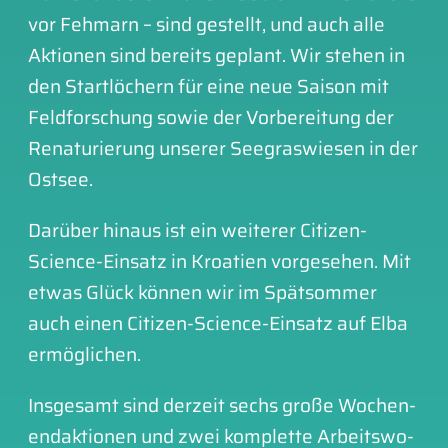
vor Feh­marn – sind gestellt, und auch alle
Aktionen sind bereits geplant. Wir ste­hen in
den Start­lö­chern für eine neue Sai­son mit
Feldforschung sowie der Vor­be­rei­tung der
Rena­tu­rie­rung unse­rer See­gras­wiesen in der
Ost­see.
Dar­über hin­aus ist ein wei­te­rer Citizen-
Science-Ein­satz in Kroatien vor­ge­se­hen. Mit
etwas Glück kön­nen wir im Spät­som­mer
auch einen Citizen-Science-Ein­satz auf Elba
ermög­li­chen.
Ins­ge­samt sind der­zeit sechs gro­ße Wochen­
end­ak­tio­nen und zwei kom­plet­te Arbeits­wo­