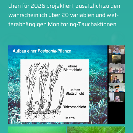
chen für 2026 pro­jek­tiert, zusätz­lich zu den
wahr­schein­lich über 20 varia­blen und wet­
ter­ab­hän­gi­gen Monitoring-Tauch­ak­tio­nen.