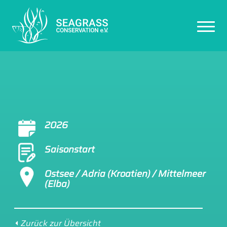
Togg
Navi
2026
Sai­son­start
Ost­see / Adria (Kroatien) / Mittelmeer
(Elba)
⏴
Zurück zur Über­sicht