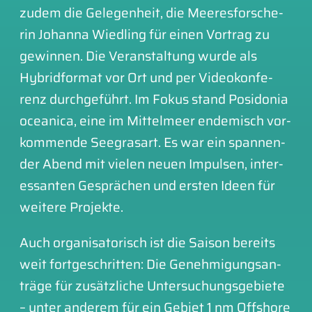
zudem die Gele­gen­heit, die Mee­res­for­sche­
rin Johan­na Wied­ling für einen Vor­trag zu
gewin­nen. Die Ver­an­stal­tung wur­de als
Hybrid­for­mat vor Ort und per Video­kon­fe­
renz durch­ge­führt. Im Fokus stand Posi­do­nia
ocea­ni­ca, eine im Mittelmeer ende­misch vor­
kom­men­de See­gras­art. Es war ein span­nen­
der Abend mit vie­len neuen Impul­sen, inter­
es­san­ten Gesprä­chen und ers­ten Ideen für
wei­te­re Pro­jek­te.
Auch orga­ni­sa­to­risch ist die Sai­son bereits
weit fort­ge­schrit­ten: Die Geneh­mi­gungs­an­
trä­ge für zusätz­li­che Unter­su­chungs­ge­bie­te
– unter ande­rem für ein Gebiet 1 nm Off­shore