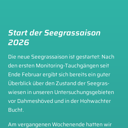
Start der See­gras­sai­son
2026
Die neue See­gras­sai­son ist gestar­tet: Nach
den ers­ten Monitoring-Tauch­gän­gen seit
Ende Febru­ar ergibt sich bereits ein guter
Über­blick über den Zustand der See­gras­
wiesen in unseren Unter­su­chungs­ge­bie­ten
vor Dah­me­shö­ved und in der Hohwachter
Bucht.
Am ver­gan­ge­nen Wochen­en­de hat­ten wir