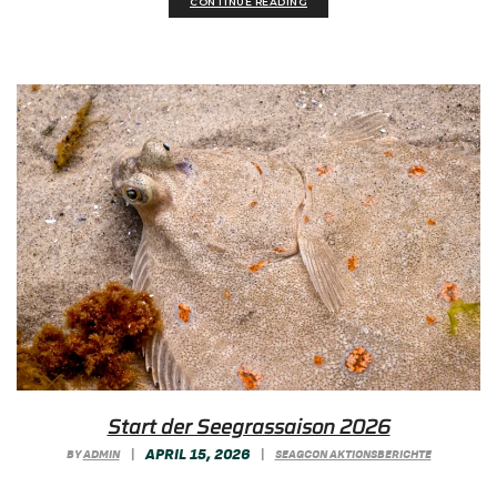
CONTINUE READING
Start der See­gras­sai­son 2026
APRIL 15, 2026
BY
ADMIN
|
|
SEAGCON AKTIONSBERICHTE
Mit den ersten Monitoring-Tauchgängen ist die