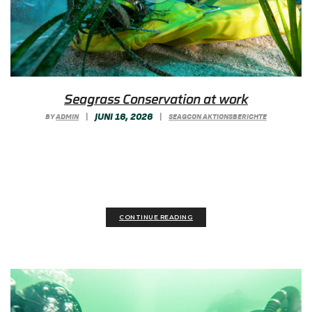
Seagrass Conservation at work
JUNI 16, 2026
BY
ADMIN
|
|
SEAGCON AKTIONSBERICHTE
Zwei Filme geben Einblicke in unsere Arbeit
unter Wasser: Monitoring, Dokumentation und
praktische Maßnahmen zum...
CONTINUE READING