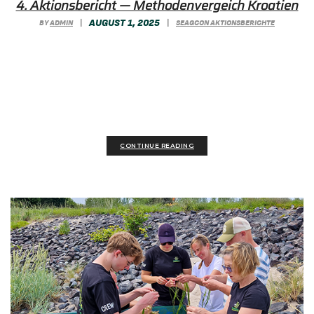
4. Aktionsbericht — Methodenvergeich Kroatien
AUGUST 1, 2025
BY
ADMIN
|
|
SEAGCON AKTIONSBERICHTE
Europäische Zusammenarbeit: In der
kroatischen Adria startete ein internationales
Team Experimente zur Wiederherstellung
jahrtausendealter Neptungraswiesen...
CONTINUE READING