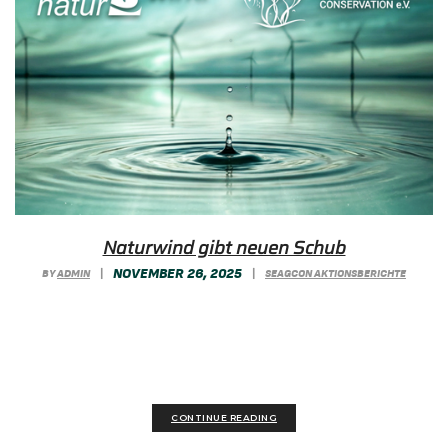
Naturwind gibt neuen Schub
NOVEMBER 26, 2025
BY
ADMIN
|
|
SEAGCON AKTIONSBERICHTE
Dank der großzügigen Spende von Naturwind
erhält unsere Arbeit an den Seegraswiesen
frischen Rückenwind: Sie...
CONTINUE READING