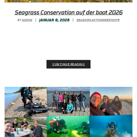
Seagrass Conservation auf der boot 2026
JANUAR 9, 2026
BY
ADMIN
|
|
SEAGCON AKTIONSBERICHTE
Treffen, austauschen, mitmachen: Auf der boot
Düsseldorf 2026 laden wir dazu ein, unsere
Arbeit für...
CONTINUE READING