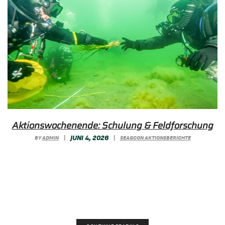
Akti­ons­wo­chen­en­de: Schulung & Feldforschung
JUNI 4, 2026
BY
ADMIN
|
|
SEAGCON AKTIONSBERICHTE
Im Rahmen eines Aktionswochenendes wurden
Feldforschungsaufgaben umgesetzt und neue
Versuchsaufbauten für Seegraspflanzungen
angelegt.