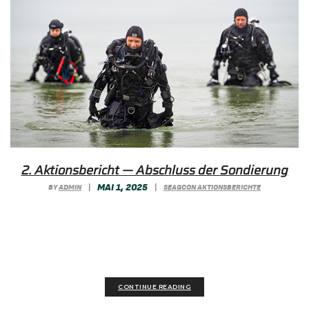
2. Aktionsbericht — Abschluss der Sondierung
MAI 1, 2025
BY
ADMIN
|
|
SEAGCON AKTIONSBERICHTE
Nach intensiver Sondierung und Schulung durch
GEOMAR und Sea Shepherd startete SeaGrass
Conservation an der...
CONTINUE READING