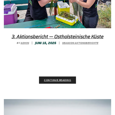
3. Aktionsbericht — Ostholsteinische Küste
JUNI 15, 2025
BY
ADMIN
|
|
SEAGCON AKTIONSBERICHTE
Bei sonnigem Wetter und klarer See gelang den
Tauchteams die Pflanzung hunderter Seegras-
Setzlinge vor Ostholstein...
CONTINUE READING